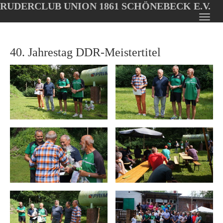
RUDERCLUB UNION 1861 SCHÖNEBECK E.V.
Oops, an error occurred! Code: 202608070714024591d1ba
Toggl
Skip
navig
to
40. Jahrestag DDR-Meistertitel
main
content