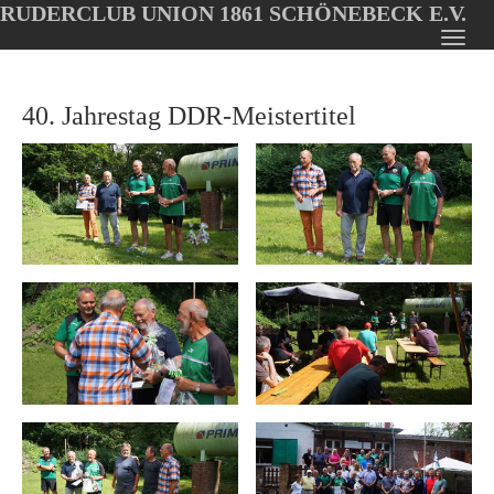
RUDERCLUB UNION 1861 SCHÖNEBECK E.V.
Oops, an error occurred! Code: 202608060556316dfa9430
Toggl
Skip
navig
to
40. Jahrestag DDR-Meistertitel
main
content