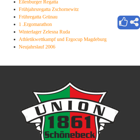
Eilenburger Regatta
Frühjahrsregatta Zschornewitz
Frühregatta Grünau
1 .Ergomarathon
Winterlager Zelesna Ruda
Athletikwettkampf und Ergocup Magdeburg
Neujahrslauf 2006