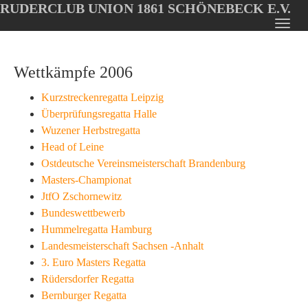
RUDERCLUB UNION 1861 SCHÖNEBECK E.V.
Oops, an error occurred! Code: 202608071413198b58d1bc
Toggl
Skip
navig
to
Wettkämpfe 2006
main
content
Kurzstreckenregatta Leipzig
Überprüfungsregatta Halle
Wuzener Herbstregatta
Head of Leine
Ostdeutsche Vereinsmeisterschaft Brandenburg
Masters-Championat
JtfO Zschornewitz
Bundeswettbewerb
Hummelregatta Hamburg
Landesmeisterschaft Sachsen -Anhalt
3. Euro Masters Regatta
Rüdersdorfer Regatta
Bernburger Regatta