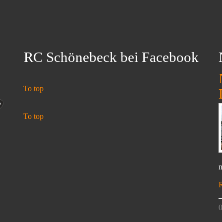
RC Schönebeck bei Facebook
To top
To top
n
0