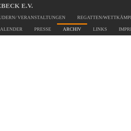
BECK E.V.
DERN/ VERANSTALTUNGEN
REGATTEN/WETTKÄMP
ALENDER
PRESSE
ARCHIV
LINKS
IMPR