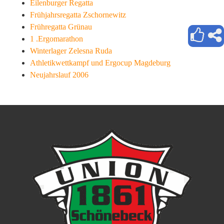
Eilenburger Regatta
Frühjahrsregatta Zschornewitz
Frühregatta Grünau
1 .Ergomarathon
Winterlager Zelesna Ruda
Athletikwettkampf und Ergocup Magdeburg
Neujahrslauf 2006