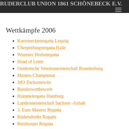
RUDERCLUB UNION 1861 SCHÖNEBECK E.V.
Oops, an error occurred! Code: 20260806134406ffa2bd99
Toggl
Skip
navig
to
Wettkämpfe 2006
main
content
Kurzstreckenregatta Leipzig
Überprüfungsregatta Halle
Wuzener Herbstregatta
Head of Leine
Ostdeutsche Vereinsmeisterschaft Brandenburg
Masters-Championat
JtfO Zschornewitz
Bundeswettbewerb
Hummelregatta Hamburg
Landesmeisterschaft Sachsen -Anhalt
3. Euro Masters Regatta
Rüdersdorfer Regatta
Bernburger Regatta