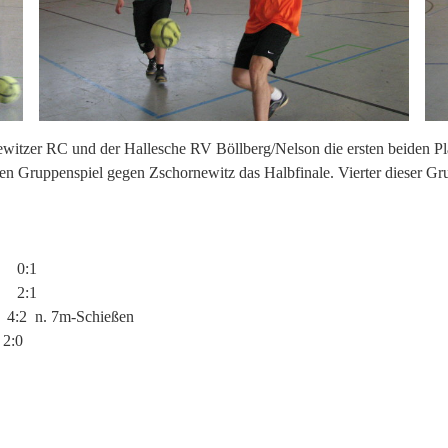
ewitzer RC und der Hallesche RV Böllberg/Nelson die ersten beiden P
zten Gruppenspiel gegen Zschornewitz das Halbfinale. Vierter dieser 
SC 0:1
u 2:1
 4:2 n. 7m-Schießen
2:0