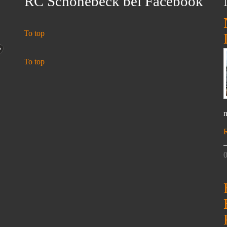
RC Schönebeck bei Facebook
To top
To top
n
0