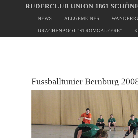
Oops, an error occurred! Code: 202608071552266d7439a4
RUDERCLUB UNION 1861 SCHÖNE
NEWS
ALLGEMEINES
WANDERRU
Skip
You
Home
Rudern - Extra
Fussball
to
are
DRACHENBOOT "STROMGALEERE"
K
main
here:
content
Fussballtunier Bernburg 200