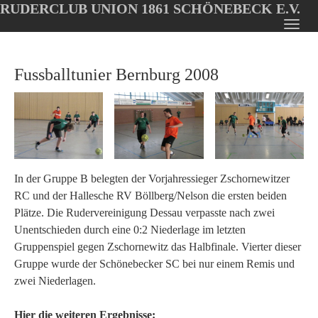
RUDERCLUB UNION 1861 SCHÖNEBECK E.V.
Oops, an error occurred! Code: 202608061548124b30ef36
Toggl
Skip
navig
to
Fussballtunier Bernburg 2008
main
content
In der Gruppe B belegten der Vorjahressieger Zschornewitzer
RC und der Hallesche RV Böllberg/Nelson die ersten beiden
Plätze. Die Rudervereinigung Dessau verpasste nach zwei
Unentschieden durch eine 0:2 Niederlage im letzten
Gruppenspiel gegen Zschornewitz das Halbfinale. Vierter dieser
Gruppe wurde der Schönebecker SC bei nur einem Remis und
zwei Niederlagen.
Hier die weiteren Ergebnisse: