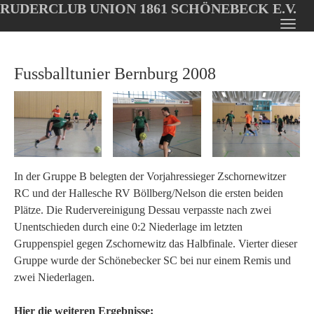
RUDERCLUB UNION 1861 SCHÖNEBECK E.V.
Oops, an error occurred! Code: 202608071552266d7439a4
Toggl
Skip
navig
to
Fussballtunier Bernburg 2008
main
content
In der Gruppe B belegten der Vorjahressieger Zschornewitzer
RC und der Hallesche RV Böllberg/Nelson die ersten beiden
Plätze. Die Rudervereinigung Dessau verpasste nach zwei
Unentschieden durch eine 0:2 Niederlage im letzten
Gruppenspiel gegen Zschornewitz das Halbfinale. Vierter dieser
Gruppe wurde der Schönebecker SC bei nur einem Remis und
zwei Niederlagen.
Hier die weiteren Ergebnisse: