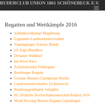
RUDERCLUB UNION 1861 SCHÖNEBECK E.V.
Oops, an error occurred! Code: 20260807081018f79d4ace
Toggl
Skip
navig
to
Regatten und Wettkämpfe 2016
main
content
Athletikwettkampf Magdeburg
Ergometer-Landesmeisterschaften
Trainingslager Zelezna Rhuda
10. Ergo-Marathon
Dessauer Waldlauf
Inn River Race
Zschornewitzer Frühregatta
Bernburger Regatta
German Masters-Championat Werder
Landesmeisterschaften Zschornewitz
Bundesjugendspiele Salzgitter
69. Deutsche Hochschulmeisterschaft Rudern 2016
World Rowing Masters Regatta Copenhagen