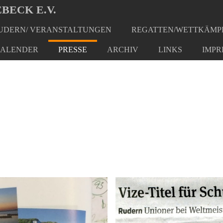
BECK E.V.
DERN/ VERANSTALTUNGEN
REGATTEN/WETTKÄMP
ALENDER
PRESSE
ARCHIV
LINKS
IMPR