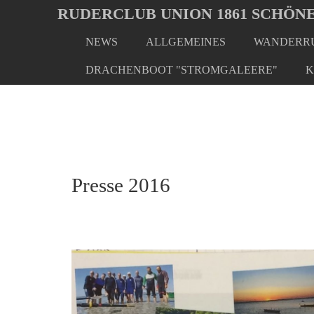
Oops, an error occurred! Code: 202608071722549595fb22
RUDERCLUB UNION 1861 SCHÖNE
NEWS
ALLGEMEINES
WANDERRU
Skip
You
Home
Presse
Presse 2016
to
are
DRACHENBOOT "STROMGALEERE"
K
main
here:
content
Presse 2016