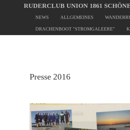
Oops, an error occurred! Code: 202608071722549595fb22
RUDERCLUB UNION 1861 SCHÖNE
NEWS
ALLGEMEINES
WANDERRU
Skip
You
Home
Presse
Presse 2016
to
are
DRACHENBOOT "STROMGALEERE"
K
main
here:
content
Presse 2016