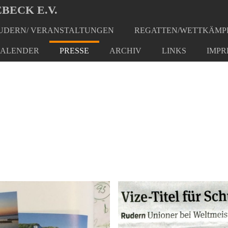
BECK E.V.
DERN/ VERANSTALTUNGEN
REGATTEN/WETTKÄMP
ALENDER
PRESSE
ARCHIV
LINKS
IMPR