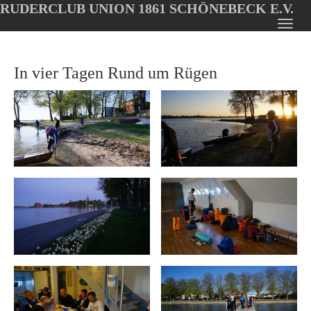
RUDERCLUB UNION 1861 SCHÖNEBECK E.V.
Oops, an error occurred! Code: 202608080444048e73d056
Toggl
Skip
navig
to
In vier Tagen Rund um Rügen
main
content