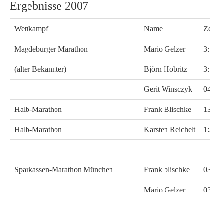
Ergebnisse 2007
Wettkampf
Name
Zeit
Magdeburger Marathon
Mario Gelzer
3:53
(alter Bekannter)
Björn Hobritz
3:53
Gerit Winsczyk
04:3
Halb-Marathon
Frank Blischke
134:
Halb-Marathon
Karsten Reichelt
1:34
Sparkassen-Marathon München
Frank blischke
03:2
Mario Gelzer
03:2