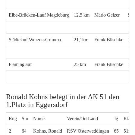
Elbe-Brücken-Lauf Magdeburg
12,5 km
Mario Gelzer
54:
Städtelauf Wurzen-Grimma
21,1km
Frank Blischke
1:3
Fläminglauf
25 km
Frank Blischke
1:5
Ronald Kohns belegt in der AK 51 den
1.Platz in Eggersdorf
Rng
Snr
Name
Verein/Ort Land
Jg
Klass
2
64
Kohns, Ronald
RSV Osterweddingen
65
51m