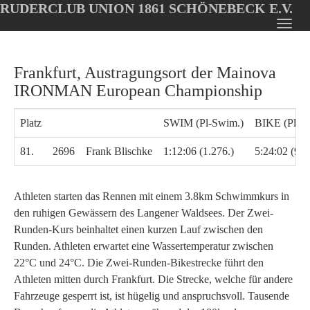
RUDERCLUB UNION 1861 SCHÖNEBECK E.V.
Oops, an error occurred! Code: 20260810030738392efbd7
Toggl
Skip
navig
to
Frankfurt, Austragungsort der Mainova
main
content
IRONMAN European Championship
Platz
SWIM (Pl-Swim.)
BIKE (Pl-Bi
81.
2696
Frank Blischke
1:12:06 (1.276.)
5:24:02 (991
Athleten starten das Rennen mit einem 3.8km Schwimmkurs in
den ruhigen Gewässern des Langener Waldsees. Der Zwei-
Runden-Kurs beinhaltet einen kurzen Lauf zwischen den
Runden. Athleten erwartet eine Wassertemperatur zwischen
22°C und 24°C. Die Zwei-Runden-Bikestrecke führt den
Athleten mitten durch Frankfurt. Die Strecke, welche für andere
Fahrzeuge gesperrt ist, ist hügelig und anspruchsvoll. Tausende