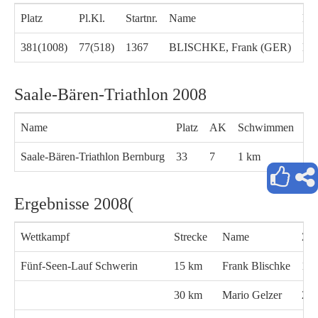
Platz
Pl.Kl.
Startnr.
Name
Kla
381(1008)
77(518)
1367
BLISCHKE, Frank (GER)
M4
Saale-Bären-Triathlon 2008
Name
Platz
AK
Schwimmen
Ra
Saale-Bären-Triathlon Bernburg
33
7
1 km
40
Ergebnisse 2008(
Wettkampf
Strecke
Name
Zei
Fünf-Seen-Lauf Schwerin
15 km
Frank Blischke
1:1
30 km
Mario Gelzer
2:1