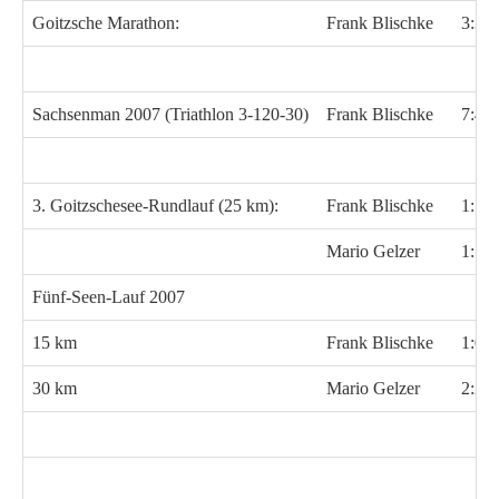
Goitzsche Marathon:
Frank Blischke
3:36
Sachsenman 2007 (Triathlon 3-120-30)
Frank Blischke
7:46
3. Goitzschesee-Rundlauf (25 km):
Frank Blischke
1:53
Mario Gelzer
1:55
Fünf-Seen-Lauf 2007
15 km
Frank Blischke
1:08
30 km
Mario Gelzer
2:21