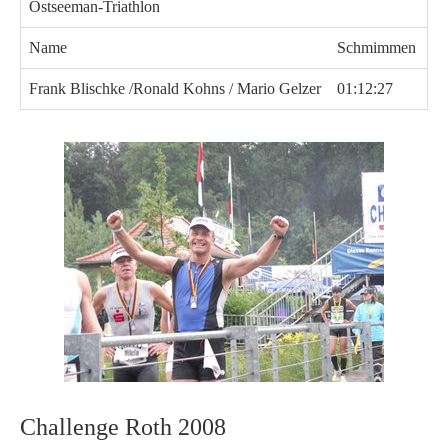
Ostseeman-Triathlon
Name
Schmimmen
R
Frank Blischke /Ronald Kohns / Mario Gelzer
01:12:27
05
Challenge Roth 2008