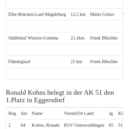
Elbe-Brücken-Lauf Magdeburg
12,5 km
Mario Gelzer
54:
Städtelauf Wurzen-Grimma
21,1km
Frank Blischke
1:3
Fläminglauf
25 km
Frank Blischke
1:5
Ronald Kohns belegt in der AK 51 den
1.Platz in Eggersdorf
Rng
Snr
Name
Verein/Ort Land
Jg
Klass
2
64
Kohns, Ronald
RSV Osterweddingen
65
51m