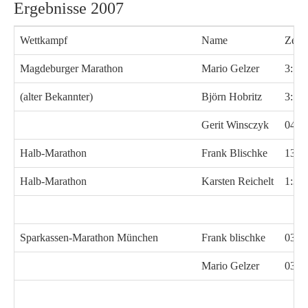
Ergebnisse 2007
Wettkampf
Name
Zeit
Magdeburger Marathon
Mario Gelzer
3:53
(alter Bekannter)
Björn Hobritz
3:53
Gerit Winsczyk
04:3
Halb-Marathon
Frank Blischke
134:
Halb-Marathon
Karsten Reichelt
1:34
Sparkassen-Marathon München
Frank blischke
03:2
Mario Gelzer
03:2