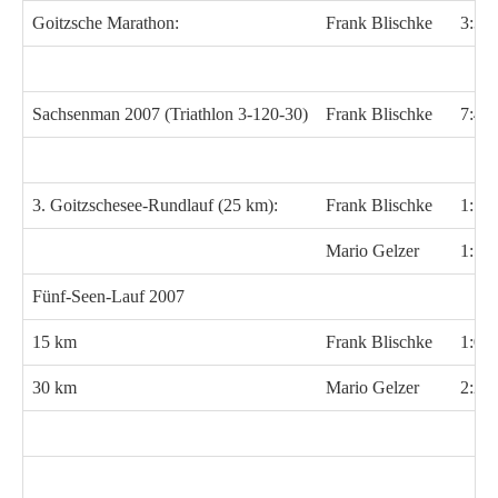
Goitzsche Marathon:
Frank Blischke
3:36
Sachsenman 2007 (Triathlon 3-120-30)
Frank Blischke
7:46
3. Goitzschesee-Rundlauf (25 km):
Frank Blischke
1:53
Mario Gelzer
1:55
Fünf-Seen-Lauf 2007
15 km
Frank Blischke
1:08
30 km
Mario Gelzer
2:21