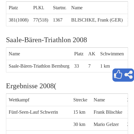
Platz
Pl.Kl.
Startnr.
Name
Kla
381(1008)
77(518)
1367
BLISCHKE, Frank (GER)
M4
Saale-Bären-Triathlon 2008
Name
Platz
AK
Schwimmen
Ra
Saale-Bären-Triathlon Bernburg
33
7
1 km
40
Ergebnisse 2008(
Wettkampf
Strecke
Name
Zei
Fünf-Seen-Lauf Schwerin
15 km
Frank Blischke
1:1
30 km
Mario Gelzer
2:1