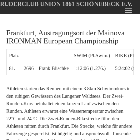
RUDERCLUB UNION 1861 SCHÖNEBECK E.V.
Oops, an error occurred! Code: 20260805222154f588ad53
Toggl
Skip
navig
to
Frankfurt, Austragungsort der Mainova
main
content
IRONMAN European Championship
Platz
SWIM (Pl-Swim.)
BIKE (Pl-Bi
81.
2696
Frank Blischke
1:12:06 (1.276.)
5:24:02 (991
Athleten starten das Rennen mit einem 3.8km Schwimmkurs in
den ruhigen Gewässern des Langener Waldsees. Der Zwei-
Runden-Kurs beinhaltet einen kurzen Lauf zwischen den
Runden. Athleten erwartet eine Wassertemperatur zwischen
22°C und 24°C. Die Zwei-Runden-Bikestrecke führt den
Athleten mitten durch Frankfurt. Die Strecke, welche für andere
Fahrzeuge gesperrt ist, ist hügelig und anspruchsvoll. Tausende