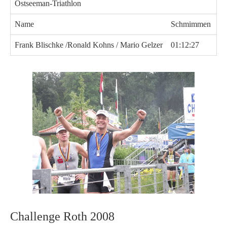
Ostseeman-Triathlon
Name
Schmimmen
R
Frank Blischke /Ronald Kohns / Mario Gelzer
01:12:27
05
Challenge Roth 2008