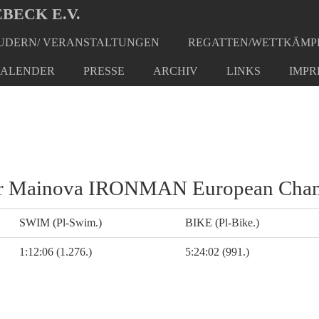
BECK E.V.
DERN/ VERANSTALTUNGEN
REGATTEN/WETTKÄMP
ALENDER
PRESSE
ARCHIV
LINKS
IMPR
 der Mainova IRONMAN European Cha
SWIM (Pl-Swim.)
BIKE (Pl-Bike.)
1:12:06 (1.276.)
5:24:02 (991.)