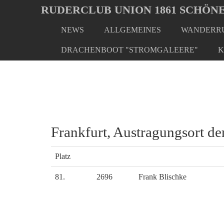
Oops, an error occurred! Code: 20260805222154f588ad53
RUDERCLUB UNION 1861 SCHÖNE
NEWS
ALLGEMEINES
WANDERRU
Skip
You
Home
Rudern - Extra
Radsport/Laufen/Triathlon
to
are
DRACHENBOOT "STROMGALEERE"
K
main
here:
content
Frankfurt, Austragungsort
Platz
81.
2696
Frank Blischke