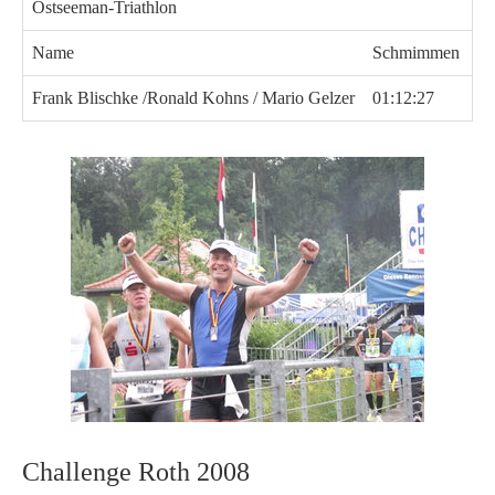
Ostseeman-Triathlon
Name
Schmimmen
R
Frank Blischke /Ronald Kohns / Mario Gelzer
01:12:27
05
Challenge Roth 2008