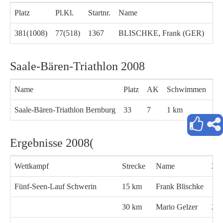
Platz
Pl.Kl.
Startnr.
Name
Kla
381(1008)
77(518)
1367
BLISCHKE, Frank (GER)
M4
Saale-Bären-Triathlon 2008
Name
Platz
AK
Schwimmen
Ra
Saale-Bären-Triathlon Bernburg
33
7
1 km
40
Ergebnisse 2008(
Wettkampf
Strecke
Name
Zei
Fünf-Seen-Lauf Schwerin
15 km
Frank Blischke
1:1
30 km
Mario Gelzer
2:1