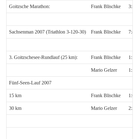
Goitzsche Marathon:
Frank Blischke
3:36
Sachsenman 2007 (Triathlon 3-120-30)
Frank Blischke
7:46
3. Goitzschesee-Rundlauf (25 km):
Frank Blischke
1:53
Mario Gelzer
1:55
Fünf-Seen-Lauf 2007
15 km
Frank Blischke
1:08
30 km
Mario Gelzer
2:21