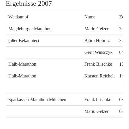
Ergebnisse 2007
Wettkampf
Name
Zeit
Magdeburger Marathon
Mario Gelzer
3:53
(alter Bekannter)
Björn Hobritz
3:53
Gerit Winsczyk
04:3
Halb-Marathon
Frank Blischke
134:
Halb-Marathon
Karsten Reichelt
1:34
Sparkassen-Marathon München
Frank blischke
03:2
Mario Gelzer
03:2