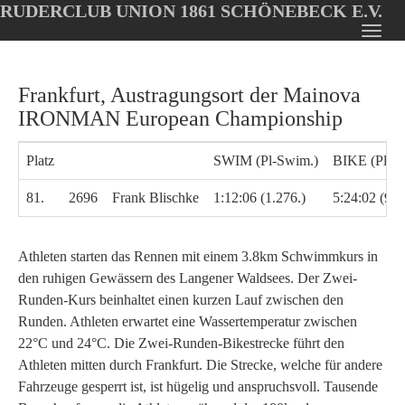
RUDERCLUB UNION 1861 SCHÖNEBECK E.V.
Oops, an error occurred! Code: 2026080723482518129367
Toggl
Skip
navig
to
Frankfurt, Austragungsort der Mainova
main
content
IRONMAN European Championship
Platz
SWIM (Pl-Swim.)
BIKE (Pl-Bi
81.
2696
Frank Blischke
1:12:06 (1.276.)
5:24:02 (991
Athleten starten das Rennen mit einem 3.8km Schwimmkurs in
den ruhigen Gewässern des Langener Waldsees. Der Zwei-
Runden-Kurs beinhaltet einen kurzen Lauf zwischen den
Runden. Athleten erwartet eine Wassertemperatur zwischen
22°C und 24°C. Die Zwei-Runden-Bikestrecke führt den
Athleten mitten durch Frankfurt. Die Strecke, welche für andere
Fahrzeuge gesperrt ist, ist hügelig und anspruchsvoll. Tausende