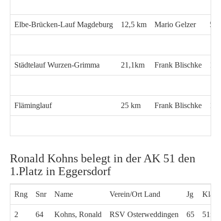
Elbe-Brücken-Lauf Magdeburg
12,5 km
Mario Gelzer
54:
Städtelauf Wurzen-Grimma
21,1km
Frank Blischke
1:3
Fläminglauf
25 km
Frank Blischke
1:5
Ronald Kohns belegt in der AK 51 den
1.Platz in Eggersdorf
Rng
Snr
Name
Verein/Ort Land
Jg
Klass
2
64
Kohns, Ronald
RSV Osterweddingen
65
51m