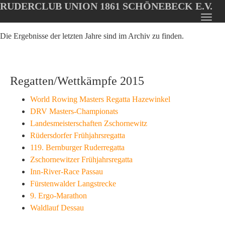
RUDERCLUB UNION 1861 SCHÖNEBECK E.V.
Oops, an error occurred! Code: 202608072214597bb9e4d4
Toggl
Skip
navig
Die Ergebnisse der letzten Jahre sind im Archiv zu finden.
to
main
content
Regatten/Wettkämpfe 2015
World Rowing Masters Regatta Hazewinkel
DRV Masters-Championats
Landesmeisterschaften Zschornewitz
Rüdersdorfer Frühjahrsregatta
119. Bernburger Ruderregatta
Zschornewitzer Frühjahrsregatta
Inn-River-Race Passau
Fürstenwalder Langstrecke
9. Ergo-Marathon
Waldlauf Dessau