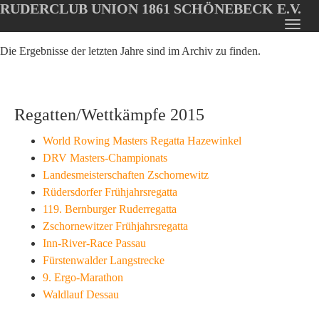
RUDERCLUB UNION 1861 SCHÖNEBECK E.V.
Oops, an error occurred! Code: 202608072214597bb9e4d4
Toggl
Skip
navig
Die Ergebnisse der letzten Jahre sind im Archiv zu finden.
to
main
content
Regatten/Wettkämpfe 2015
World Rowing Masters Regatta Hazewinkel
DRV Masters-Championats
Landesmeisterschaften Zschornewitz
Rüdersdorfer Frühjahrsregatta
119. Bernburger Ruderregatta
Zschornewitzer Frühjahrsregatta
Inn-River-Race Passau
Fürstenwalder Langstrecke
9. Ergo-Marathon
Waldlauf Dessau