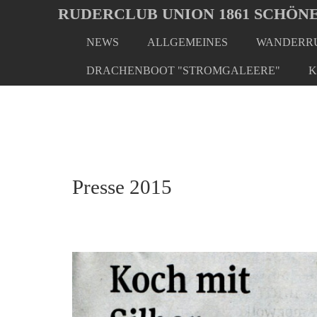
Oops, an error occurred! Code: 20260807211033a121b2f3
RUDERCLUB UNION 1861 SCHÖNE
NEWS
ALLGEMEINES
WANDERRU
Skip
You
Home
Presse
Presse 2015
to
are
DRACHENBOOT "STROMGALEERE"
K
main
here:
content
Presse 2015