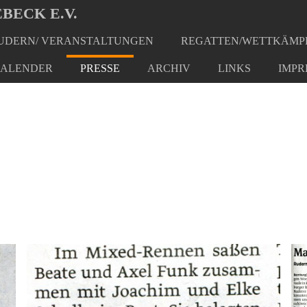
BECK E.V.
DERN/ VERANSTALTUNGEN
REGATTEN/WETTKÄMP
ALENDER
PRESSE
ARCHIV
LINKS
IMPR