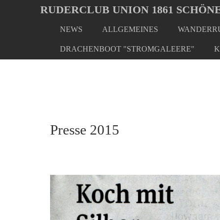
Oops, an error occurred! Code: 202608051829524ebeacca
RUDERCLUB UNION 1861 SCHÖNE
NEWS
ALLGEMEINES
WANDERRU
Skip
You
Home
Presse
Presse 2015
to
are
DRACHENBOOT "STROMGALEERE"
K
main
here:
content
Presse 2015