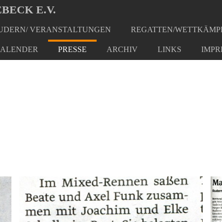
BECK E.V.
DERN/ VERANSTALTUNGEN
REGATTEN/WETTKÄMP
ALENDER
PRESSE
ARCHIV
LINKS
IMPR