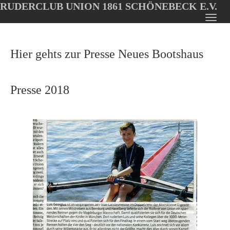
RUDERCLUB UNION 1861 SCHÖNEBECK E.V.
Oops, an error occurred! Code: 20260808175802e08e2f35
Toggl
Skip
navig
to
Hier gehts zur Presse Neues Bootshaus
main
content
Presse 2018