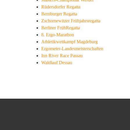
Rüdersdorfer Regatta
Bernburger Regatta
Zschornewitzer Frühjahrsregatta
Berliner FrühRegatta
8. Ergo-Marathon
Athletikwettkampf Magdeburg
Ergometer-Landesmeisterschaften
Inn River Race Passau
Waldlauf Dessau