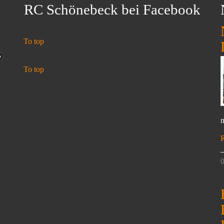
RC Schönebeck bei Facebook
To top
To top
n
0