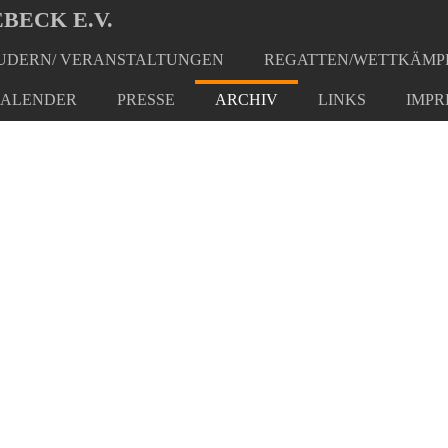
BECK E.V.
DERN/ VERANSTALTUNGEN
REGATTEN/WETTKÄMP
ALENDER
PRESSE
ARCHIV
LINKS
IMPR