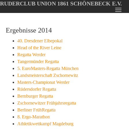
RUDERCLUB UNION 1861 SCHÖNEBECK E.V.
Oops, an error occurred! Code: 2026080818373435b99cfd
Toggl
Skip
navig
to
Ergebnisse 2014
main
content
40. Dresdener Elbepokal
Head of the River Leine
Regatta Werder
Tangermünder Regatta
5. EuroMasters-Regatta München
Landsmeisterschaft Zschornewitz
Masters-Championat Werder
Rüdersdorfer Regatta
Bernburger Regatta
Zschornewitzer Frühjahrsregatta
Berliner FrühRegatta
8. Ergo-Marathon
Athletikwettkampf Magdeburg