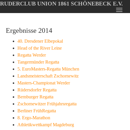
RUDERCLUB UNION 1861 SCHÖNEBECK E.V.
Oops, an error occurred! Code: 2026080616483174176a7b
Toggl
Skip
navig
to
Ergebnisse 2014
main
content
40. Dresdener Elbepokal
Head of the River Leine
Regatta Werder
Tangermünder Regatta
5. EuroMasters-Regatta München
Landsmeisterschaft Zschornewitz
Masters-Championat Werder
Rüdersdorfer Regatta
Bernburger Regatta
Zschornewitzer Frühjahrsregatta
Berliner FrühRegatta
8. Ergo-Marathon
Athletikwettkampf Magdeburg