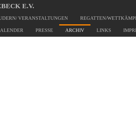
BECK E.V.
DERN/ VERANSTALTUNGEN
REGATTEN/WETTKÄMP
ALENDER
PRESSE
ARCHIV
LINKS
IMPR