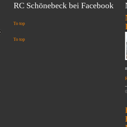
RC Schönebeck bei Facebook
To top
To top
n
0