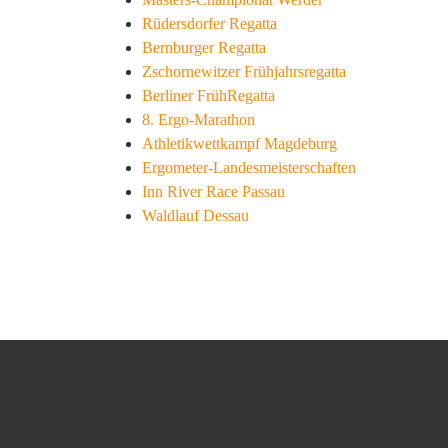
Rüdersdorfer Regatta
Bernburger Regatta
Zschornewitzer Frühjahrsregatta
Berliner FrühRegatta
8. Ergo-Marathon
Athletikwettkampf Magdeburg
Ergometer-Landesmeisterschaften
Inn River Race Passau
Waldlauf Dessau