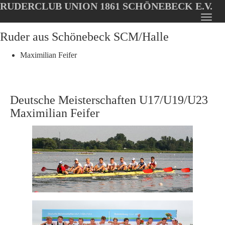
RUDERCLUB UNION 1861 SCHÖNEBECK E.V.
Oops, an error occurred! Code: 2026080817534065f2bb52
Toggl
Skip
Ruder aus Schönebeck SCM/Halle
navig
to
main
Maximilian Feifer
content
Deutsche Meisterschaften U17/U19/U23
Maximilian Feifer