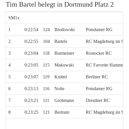
Tim Bartel belegt in Dortmund Platz 2
SM1x
1
0:22:54
124
Brodowski
Potsdamer RG
2
0:22:55
104
Bartels
RC Magdeburg im SC 
3
0:23:04
118
Burmeister
Rostocker RC
4
0:23:05
115
Makowski
RC Favorite Hammoni
5
0:23:07
119
Knittel
Berliner RC
6
0:23:13
116
Nolte
Potsdamer RG
7
0:23:21
111
Grohmann
Dresdner RC
8
0:23:25
121
Bertram
RC Magdeburg im SC 