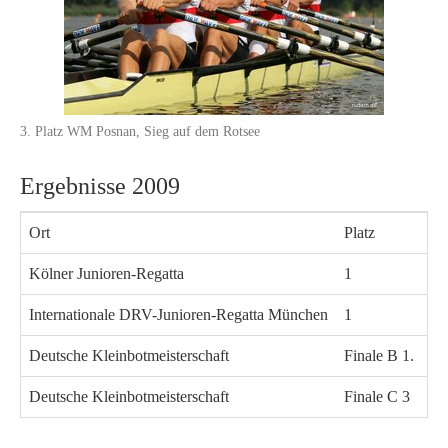
3. Platz WM Posnan, Sieg auf dem Rotsee
Ergebnisse 2009
Ort
Platz
Bo
Kölner Junioren-Regatta
1
D4
Internationale DRV-Junioren-Regatta München
1
D4
Deutsche Kleinbotmeisterschaft
Finale B 1.
SM
Deutsche Kleinbotmeisterschaft
Finale C 3
SM