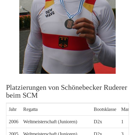
Platzierungen von Schönebecker Ruderer
beim SCM
Jahr
Regatta
Bootsklasse
Mannsc
2006
Weltmeisterschaft (Junioren)
D2x
1
2005
Weltmeisterschaft (Junioren)
D2x
3