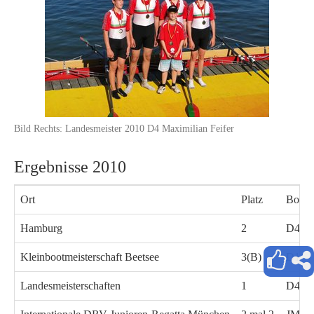
Bild Rechts: Landesmeister 2010 D4 Maximilian Feifer
Ergebnisse 2010
Ort
Platz
Boots
Hamburg
2
D4x- 
Kleinbootmeisterschaft Beetsee
3(B)
D1
Landesmeisterschaften
1
D4x