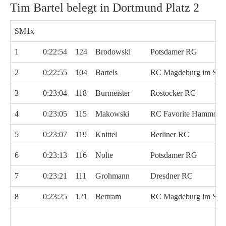
Tim Bartel belegt in Dortmund Platz 2
SM1x
1
0:22:54
124
Brodowski
Potsdamer RG
2
0:22:55
104
Bartels
RC Magdeburg im SC 
3
0:23:04
118
Burmeister
Rostocker RC
4
0:23:05
115
Makowski
RC Favorite Hammoni
5
0:23:07
119
Knittel
Berliner RC
6
0:23:13
116
Nolte
Potsdamer RG
7
0:23:21
111
Grohmann
Dresdner RC
8
0:23:25
121
Bertram
RC Magdeburg im SC 