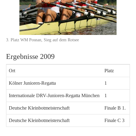
3. Platz WM Posnan, Sieg auf dem Rotsee
Ergebnisse 2009
Ort
Platz
Bo
Kölner Junioren-Regatta
1
D4
Internationale DRV-Junioren-Regatta München
1
D4
Deutsche Kleinbotmeisterschaft
Finale B 1.
SM
Deutsche Kleinbotmeisterschaft
Finale C 3
SM