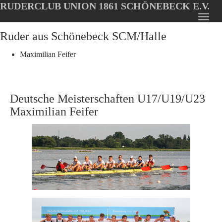
RUDERCLUB UNION 1861 SCHÖNEBECK E.V.
Oops, an error occurred! Code: 20260806164824c14c7ef8
Toggl
Skip
Ruder aus Schönebeck SCM/Halle
navig
to
main
Maximilian Feifer
content
Deutsche Meisterschaften U17/U19/U23
Maximilian Feifer