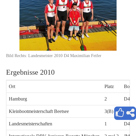
Bild Rechts: Landesmeister 2010 D4 Maximilian Feifer
Ergebnisse 2010
Ort
Platz
Boots
Hamburg
2
D4x- 
Kleinbootmeisterschaft Beetsee
3(B)
D1
Landesmeisterschaften
1
D4x