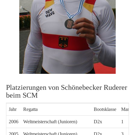
Platzierungen von Schönebecker Ruderer
beim SCM
Jahr
Regatta
Bootsklasse
Mannsc
2006
Weltmeisterschaft (Junioren)
D2x
1
2005
Weltmeisterschaft (Junioren)
D2x
3