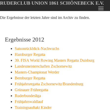
RUDERCLUB UNION 1861 SCHÖNEBECK E.V.
Oops, an error occurred! Code: 20260807151702ee4ebddf
Toggl
Skip
navig
Die Ergebnisse der letzten Jahre sind im Archiv zu finden.
to
main
content
Ergebnisse 2012
Saisonrückblick-Nachwuchs
Hamburger Regatta
39. FISA World Rowing Masters Regatta Duisburg
Landesmeisterschaften Zschornewitz
Masters-Championat Werder
Bernburger Regatta
Frühjahrsregatta Zschornewitz/Brandenburg
Grünauer Frühregatta
Ruderbundesliga
Frühjahrswaldlauf
Trainingsauftakt Kinder