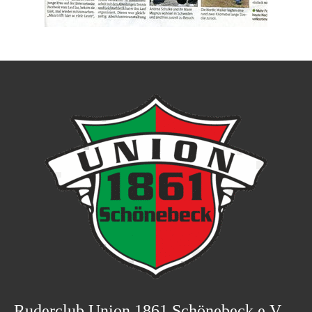
Ruderclub Union 1861 Schönebeck e.V.