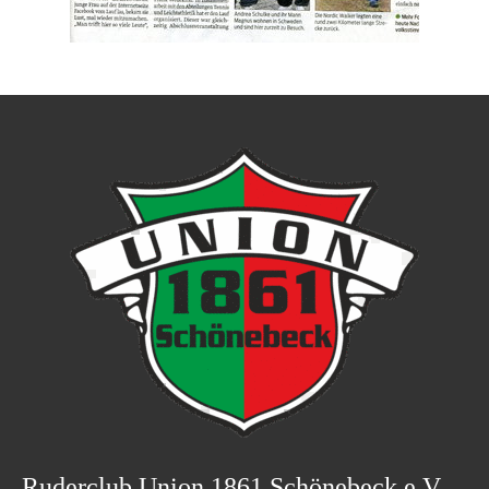
Ruderclub Union 1861 Schönebeck e.V.