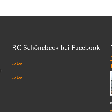
RC Schönebeck bei Facebook
To top
To top
n