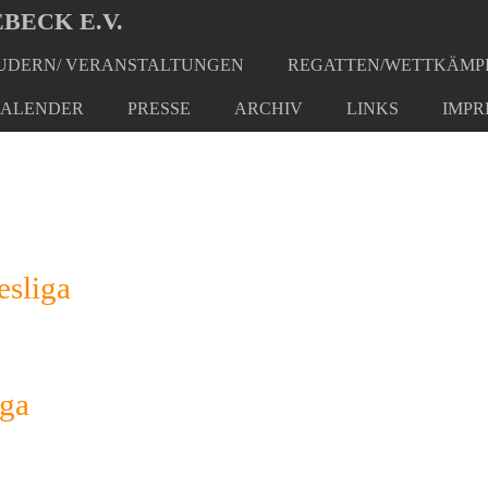
BECK E.V.
DERN/ VERANSTALTUNGEN
REGATTEN/WETTKÄMP
ALENDER
PRESSE
ARCHIV
LINKS
IMPR
esliga
iga