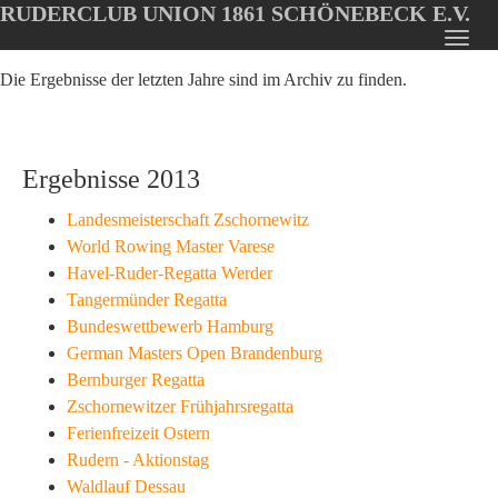
RUDERCLUB UNION 1861 SCHÖNEBECK E.V.
Oops, an error occurred! Code: 2026080822370221130d1f
Toggl
Skip
navig
Die Ergebnisse der letzten Jahre sind im Archiv zu finden.
to
main
content
Ergebnisse 2013
Landesmeisterschaft Zschornewitz
World Rowing Master Varese
Havel-Ruder-Regatta Werder
Tangermünder Regatta
Bundeswettbewerb Hamburg
German Masters Open Brandenburg
Bernburger Regatta
Zschornewitzer Frühjahrsregatta
Ferienfreizeit Ostern
Rudern - Aktionstag
Waldlauf Dessau