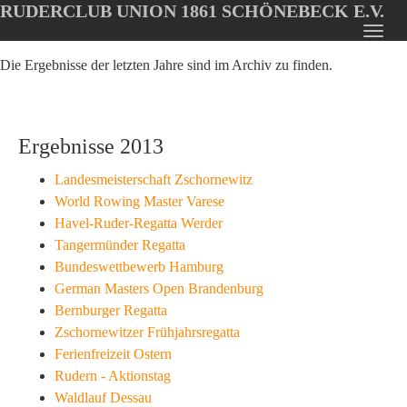
RUDERCLUB UNION 1861 SCHÖNEBECK E.V.
Oops, an error occurred! Code: 202608100109413f513b38
Toggl
Skip
navig
Die Ergebnisse der letzten Jahre sind im Archiv zu finden.
to
main
content
Ergebnisse 2013
Landesmeisterschaft Zschornewitz
World Rowing Master Varese
Havel-Ruder-Regatta Werder
Tangermünder Regatta
Bundeswettbewerb Hamburg
German Masters Open Brandenburg
Bernburger Regatta
Zschornewitzer Frühjahrsregatta
Ferienfreizeit Ostern
Rudern - Aktionstag
Waldlauf Dessau