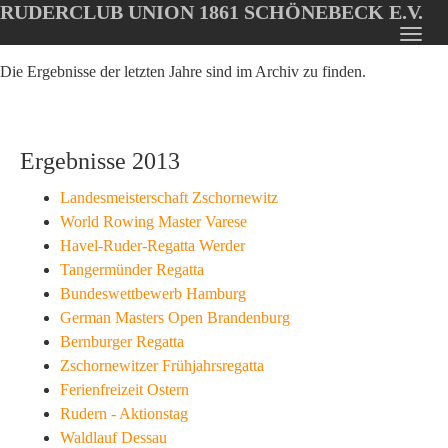
RUDERCLUB UNION 1861 SCHÖNEBECK E.V.
Oops, an error occurred! Code: 20260805201030211bc047
Toggl
Skip
navig
Die Ergebnisse der letzten Jahre sind im Archiv zu finden.
to
main
content
Ergebnisse 2013
Landesmeisterschaft Zschornewitz
World Rowing Master Varese
Havel-Ruder-Regatta Werder
Tangermünder Regatta
Bundeswettbewerb Hamburg
German Masters Open Brandenburg
Bernburger Regatta
Zschornewitzer Frühjahrsregatta
Ferienfreizeit Ostern
Rudern - Aktionstag
Waldlauf Dessau