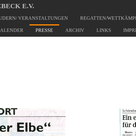
BECK E.V.
DERN/ VERANSTALTUNGEN
REGATTEN/WETTKÄMP
ALENDER
PRESSE
ARCHIV
LINKS
IMPR