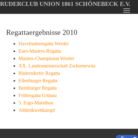
RUDERCLUB UNION 1861 SCHÖNEBECK E.V.
Oops, an error occurred! Code: 20260805134816361852e9
Toggl
Skip
navig
to
Regattaergebnisse 2010
main
content
Havelruderregatta Werder
Euro-Masters-Regatta
Masters-Championat Werder
XX. Landesmeisterschaft Zschornewitz
Rüdersdorfer Regatta
Eilenburger Regatta
Bernburger Regatta
Frühregatta Grünau
5. Ergo-Marathon
Athletikwettkampf