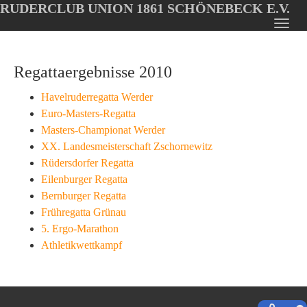
RUDERCLUB UNION 1861 SCHÖNEBECK E.V.
Oops, an error occurred! Code: 202608081802000d9885c4
Toggl
Skip
navig
to
Regattaergebnisse 2010
main
content
Havelruderregatta Werder
Euro-Masters-Regatta
Masters-Championat Werder
XX. Landesmeisterschaft Zschornewitz
Rüdersdorfer Regatta
Eilenburger Regatta
Bernburger Regatta
Frühregatta Grünau
5. Ergo-Marathon
Athletikwettkampf