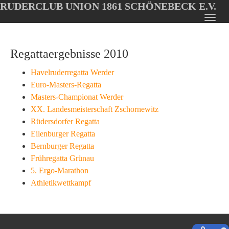
RUDERCLUB UNION 1861 SCHÖNEBECK E.V.
Oops, an error occurred! Code: 202608081802000d9885c4
Toggl
Skip
navig
to
Regattaergebnisse 2010
main
content
Havelruderregatta Werder
Euro-Masters-Regatta
Masters-Championat Werder
XX. Landesmeisterschaft Zschornewitz
Rüdersdorfer Regatta
Eilenburger Regatta
Bernburger Regatta
Frühregatta Grünau
5. Ergo-Marathon
Athletikwettkampf