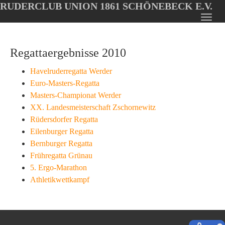
RUDERCLUB UNION 1861 SCHÖNEBECK E.V.
Oops, an error occurred! Code: 20260806153211b0e9fc64
Toggl
Skip
navig
to
Regattaergebnisse 2010
main
content
Havelruderregatta Werder
Euro-Masters-Regatta
Masters-Championat Werder
XX. Landesmeisterschaft Zschornewitz
Rüdersdorfer Regatta
Eilenburger Regatta
Bernburger Regatta
Frühregatta Grünau
5. Ergo-Marathon
Athletikwettkampf