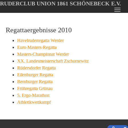
RUDERCLUB UNION 1861 SCHÖNEBECK E.V.
Oops, an error occurred! Code: 202608071745185e451a4d
Toggl
Skip
navig
to
Regattaergebnisse 2010
main
content
Havelruderregatta Werder
Euro-Masters-Regatta
Masters-Championat Werder
XX. Landesmeisterschaft Zschornewitz
Rüdersdorfer Regatta
Eilenburger Regatta
Bernburger Regatta
Frühregatta Grünau
5. Ergo-Marathon
Athletikwettkampf