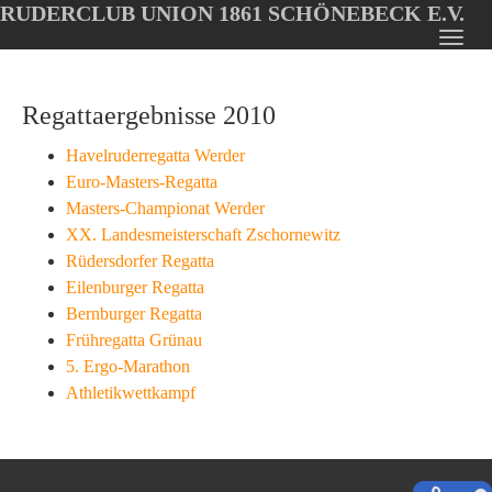
RUDERCLUB UNION 1861 SCHÖNEBECK E.V.
Oops, an error occurred! Code: 202608071745185e451a4d
Toggl
Skip
navig
to
Regattaergebnisse 2010
main
content
Havelruderregatta Werder
Euro-Masters-Regatta
Masters-Championat Werder
XX. Landesmeisterschaft Zschornewitz
Rüdersdorfer Regatta
Eilenburger Regatta
Bernburger Regatta
Frühregatta Grünau
5. Ergo-Marathon
Athletikwettkampf