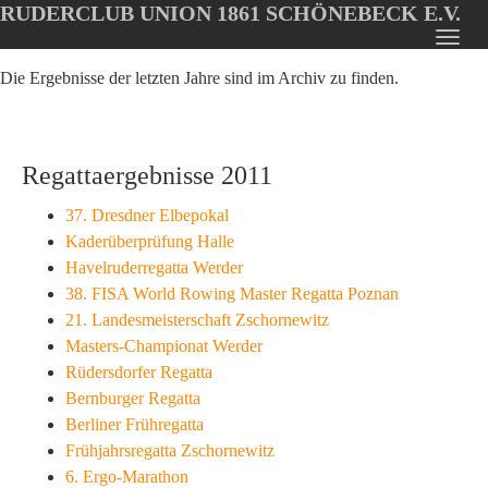
RUDERCLUB UNION 1861 SCHÖNEBECK E.V.
Oops, an error occurred! Code: 20260807152109b5da9bfc
Toggl
Skip
navig
Die Ergebnisse der letzten Jahre sind im Archiv zu finden.
to
main
content
Regattaergebnisse 2011
37. Dresdner Elbepokal
Kaderüberprüfung Halle
Havelruderregatta Werder
38. FISA World Rowing Master Regatta Poznan
21. Landesmeisterschaft Zschornewitz
Masters-Championat Werder
Rüdersdorfer Regatta
Bernburger Regatta
Berliner Frühregatta
Frühjahrsregatta Zschornewitz
6. Ergo-Marathon