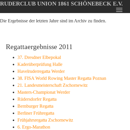
RUDERCLUB UNION 1861 SCHÖNEBECK E.V.
Oops, an error occurred! Code: 20260806131703b4269097
Toggl
Skip
navig
Die Ergebnisse der letzten Jahre sind im Archiv zu finden.
to
main
content
Regattaergebnisse 2011
37. Dresdner Elbepokal
Kaderüberprüfung Halle
Havelruderregatta Werder
38. FISA World Rowing Master Regatta Poznan
21. Landesmeisterschaft Zschornewitz
Masters-Championat Werder
Rüdersdorfer Regatta
Bernburger Regatta
Berliner Frühregatta
Frühjahrsregatta Zschornewitz
6. Ergo-Marathon