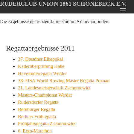
RUDERCLUB UNION 1861 SCHÖNEBECK E.V.
Oops, an error occurred! Code: 20260807152109b5da9bfc
Toggl
Skip
navig
Die Ergebnisse der letzten Jahre sind im Archiv zu finden.
to
main
content
Regattaergebnisse 2011
37. Dresdner Elbepokal
Kaderüberprüfung Halle
Havelruderregatta Werder
38. FISA World Rowing Master Regatta Poznan
21. Landesmeisterschaft Zschornewitz
Masters-Championat Werder
Rüdersdorfer Regatta
Bernburger Regatta
Berliner Frühregatta
Frühjahrsregatta Zschornewitz
6. Ergo-Marathon