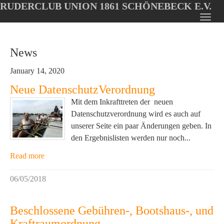
RUDERCLUB UNION 1861 SCHÖNEBECK E.V.
Oops, an error occurred! Code: 20260807131511097bc8c7
Toggl
Skip
navig
to
News
main
content
January 14, 2020
Neue DatenschutzVerordnung
Mit dem Inkrafttreten der neuen
Datenschutzverordnung wird es auch auf
unserer Seite ein paar Änderungen geben. In
den Ergebnislisten werden nur noch...
Read more
06/05/2018
Beschlossene Gebühren-, Bootshaus-, und
Kraftraumordnung