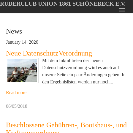
RUDERCLUB UNION 1861 SCHÖNEBECK E.V.
Oops, an error occurred! Code: 202608081402393526e00f
Toggl
Skip
navig
to
News
main
content
January 14, 2020
Neue DatenschutzVerordnung
Mit dem Inkrafttreten der neuen
Datenschutzverordnung wird es auch auf
unserer Seite ein paar Änderungen geben. In
den Ergebnislisten werden nur noch...
Read more
06/05/2018
Beschlossene Gebühren-, Bootshaus-, und
Kraftraumordnung