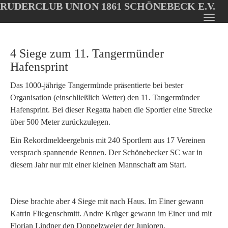
RUDERCLUB UNION 1861 SCHÖNEBECK E.V.
Oops, an error occurred! Code: 20260808101818f04509f7
Toggl
Skip
navig
to
4 Siege zum 11. Tangermünder
main
content
Hafensprint
Das 1000-jährige Tangermünde präsentierte bei bester
Organisation (einschließlich Wetter) den 11. Tangermünder
Hafensprint. Bei dieser Regatta haben die Sportler eine Strecke
über 500 Meter zurückzulegen.
Ein Rekordmeldeergebnis mit 240 Sportlern aus 17 Vereinen
versprach spannende Rennen. Der Schönebecker SC war in
diesem Jahr nur mit einer kleinen Mannschaft am Start.
Diese brachte aber 4 Siege mit nach Haus. Im Einer gewann
Katrin Fliegenschmitt. Andre Krüger gewann im Einer und mit
Florian Lindner den Doppelzweier der Junioren.