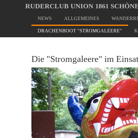
Oops, an error occurred! Code: 20260808204118159ff2ef
RUDERCLUB UNION 1861 SCHÖNE
NEWS
ALLGEMEINES
WANDERRU
Skip
to
DRACHENBOOT "STROMGALEERE"
K
main
content
Die "Stromgaleere" im Einsa