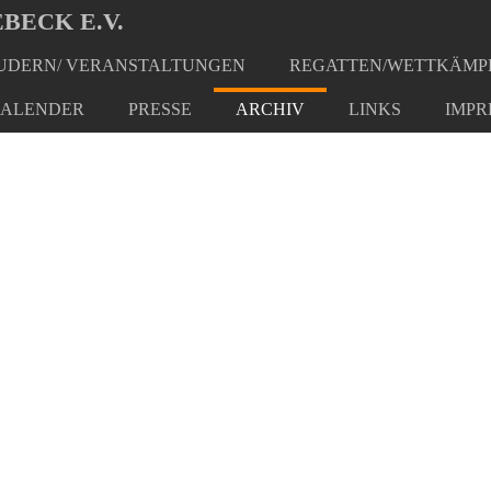
BECK E.V.
DERN/ VERANSTALTUNGEN
REGATTEN/WETTKÄMP
ALENDER
PRESSE
ARCHIV
LINKS
IMPR