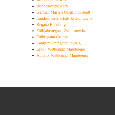
Bundeswettbewerb
German Masters Open Ingolstadt
Landesmeisterschaft Zschornewitz
Regatta Eilenburg
Frühjahrsregatta Zschornewitz
Frühregatta Grünau
Langstrekenregatta Leipzig
Ergo - Wettkampf Magdeburg
Athletik-Wettkampf Magdeburg