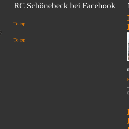
RC Schönebeck bei Facebook
To top
To top
n
0