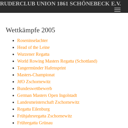
RUDERCLUB UNION 1861 SCHÖNEBECK E.V.
Oops, an error occurred! Code: 202608061926149ec2a739
Toggl
Skip
navig
to
Wettkämpfe 2005
main
content
Roseninselachter
Head of the Leine
Wurzener Regatta
World Rowing Masters Regatta (Schottland)
Tangermünder Hafensprint
Masters-Championat
JtfO Zschornewitz
Bundeswettbewerb
German Masters Open Ingolstadt
Landesmeisterschaft Zschornewitz
Regatta Eilenburg
Frühjahrsregatta Zschornewitz
Frühregatta Grünau